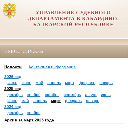
УПРАВЛЕНИЕ СУДЕБНОГО
ДЕПАРТАМЕНТА В КАБАРДИНО-
БАЛКАРСКОЙ РЕСПУБЛИКЕ
ПРЕСС-СЛУЖБА
Новости
Контактная информация
2026 год
июль
июнь
май
апрель
март
февраль
январь
2025 год
декабрь
ноябрь
октябрь
сентябрь
август
июль
июнь
май
апрель
март
февраль
январь
2024 год
декабрь
ноябрь
Архив за март 2025 года