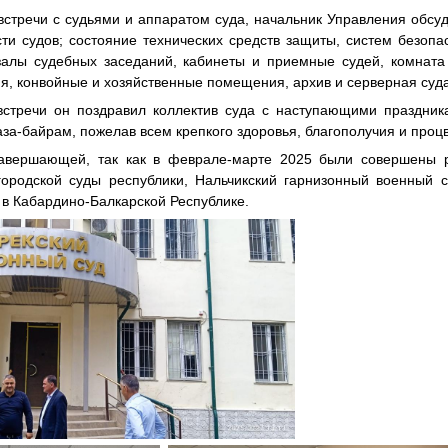
встречи с судьями и аппаратом суда, начальник Управления обсу
ти судов; состояние технических средств защиты, систем безопа
залы судебных заседаний, кабинеты и приемные судей, комната
ия, конвойные и хозяйственные помещения, архив и серверная суд
встречи он поздравил коллектив суда с наступающими праздник
аза-байрам, пожелав всем крепкого здоровья, благополучия и проц
завершающей, так как в феврале-марте 2025 были совершены р
городской суды республики, Нальчикский гарнизонный военный
в Кабардино-Балкарской Республике.