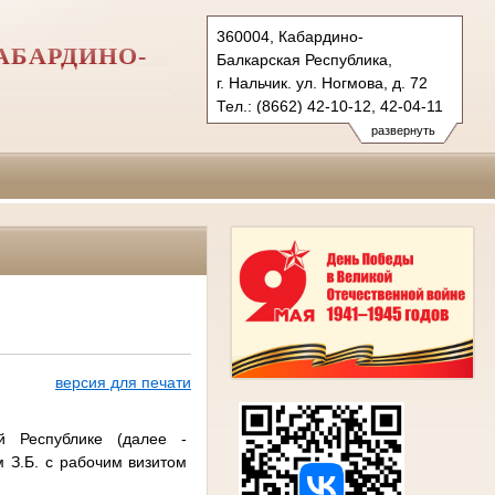
360004, Кабардино-
АБАРДИНО-
Балкарская Республика,
г. Нальчик. ул. Ногмова, д. 72
Тел.: (8662) 42-10-12, 42-04-11
usd.kbr@sudrf.ru
развернуть
версия для печати
й Республике (далее -
 З.Б. с рабочим визитом